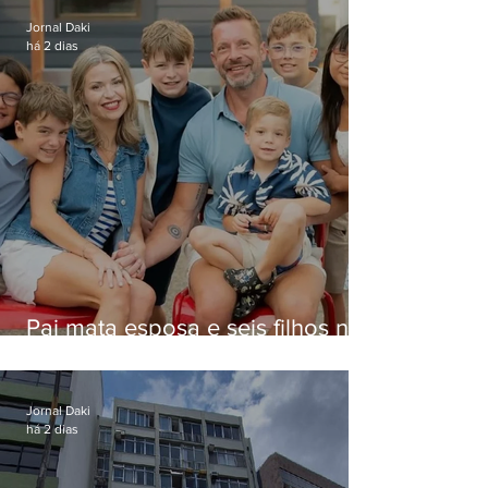
Jornal Daki
há 2 dias
Pai mata esposa e seis filhos nos
EUA e não terá funeral
Jornal Daki
há 2 dias