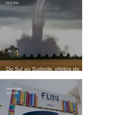
há 2 dias
Do Sul ao Sudeste, efeitos de
ciclone-bomba causam
apreensão na população
Jornal Daki
há 2 dias