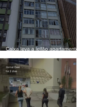
Caixa leva a leilão apartamento
de Eduardo Bolsonaro em
Botafogo
Jornal Daki
há 2 dias