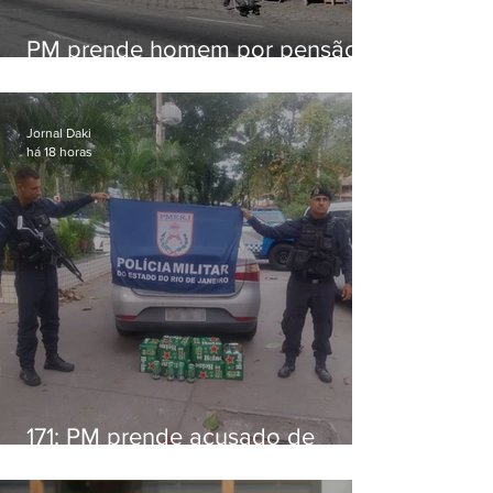
PM prende homem por pensão
alimentícia em Niterói
Jornal Daki
há 18 horas
171: PM prende acusado de
estelionato em restaurante de
Niterói