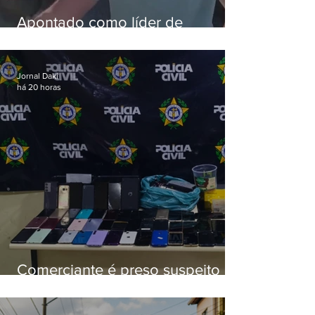
Apontado como líder de
esquema de golpes contra
aposentados é preso
Jornal Daki
há 20 horas
Comerciante é preso suspeito de
manter celulares roubados em
loja