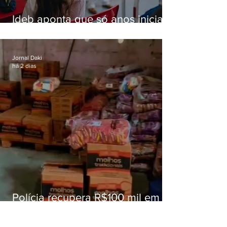
Ideb aponta que só anos iniciais
superam meta nacional da
educação
Jornal Daki
há 2 dias
Polícia recupera R$100 mil em
carga roubada na Baixada
Fluminense