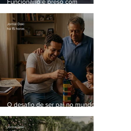
Funcionário é preso com
computadores furtados do
Hospital do Andaraí
Jornal Daki
há 15 horas
O desafio de ser pai no mundo
atual
Jornal Daki