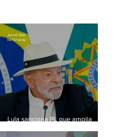
Jornal Daki
há 13 horas
Lula sanciona PL que amplia
pena para crimes digitais contra
crianças