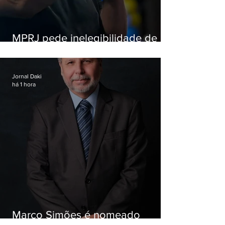
MPRJ pede inelegibilidade de
Garotinho
Jornal Daki
há 1 hora
Marco Simões é nomeado