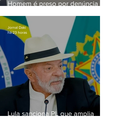
Homem é preso por denúncia
de importunação sexual em
Alcântara
Jornal Daki
há 23 horas
Lula sanciona PL que amplia
pena para crimes digitais contra
crianças