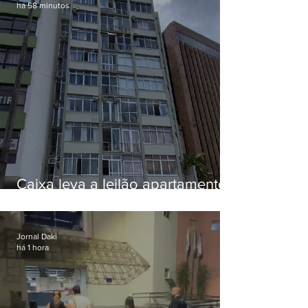
há 58 minutos
Caixa leva a leilão apartamento
de Eduardo Bolsonaro em
Botafogo
Jornal Daki
há 1 hora