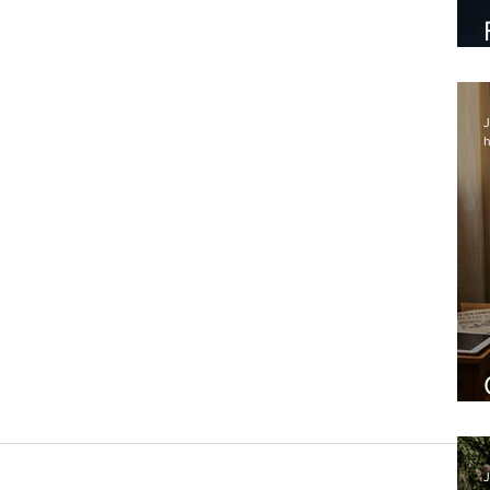
J
h
J