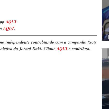
pp 
AQUI
. 
m 
AQUI
.
ismo independente contribuindo com a campanha 'Sou 
oletivo do Jornal Daki. Clique 
AQUI
 e contribua.
J
h