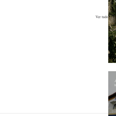
h
Ver tudo
J
h