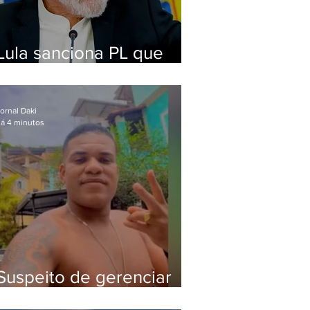
Lula sanciona PL que
amplia pena para crimes
digitais contra crianças
ornal Daki
á 4 minutos
Suspeito de gerenciar
tráfico na Lapa é preso