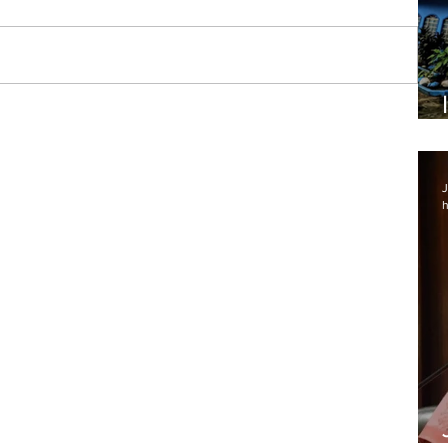
Lapa
J
h