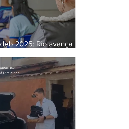
Ideb 2025: Rio avança
nos anos iniciais e fica
acima da média nacional
ornal Daki
á 17 minutos