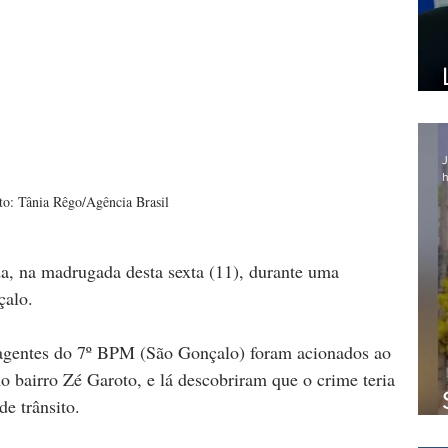
J
h
to: Tânia Rêgo/Agência Brasil
a, na madrugada desta sexta (11), durante uma 
çalo. 
 agentes do 7º BPM (São Gonçalo) foram acionados ao 
 bairro Zé Garoto, e lá descobriram que o crime teria 
e trânsito. 