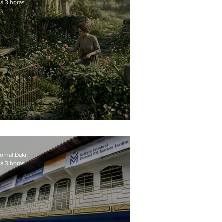
á 3 horas
O jardim que ninguém vê
ornal Daki
á 3 horas