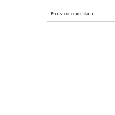
Escreva um comentário
Suspeito de gerenciar tráfico na 
é preso após meses foragido