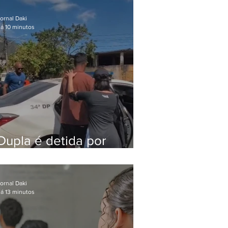
após meses foragido
ornal Daki
á 10 minutos
Dupla é detida por
comércio ilegal de
animais silvestres em
Bangu
ornal Daki
á 13 minutos