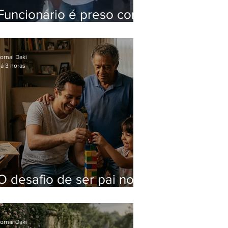
Funcionário é preso com
computadores furtados
do Hospital do Andaraí
ornal Daki
á 3 horas
O desafio de ser pai no
mundo atual
ornal Daki