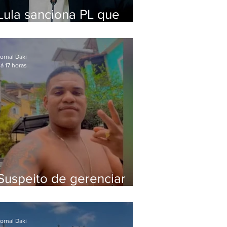
Lula sanciona PL que
amplia pena para crimes
digitais contra crianças
ornal Daki
á 17 horas
Suspeito de gerenciar
tráfico na Lapa é preso
após meses foragido
ornal Daki