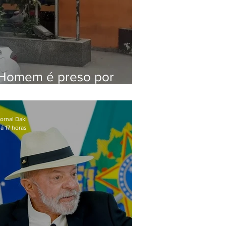
Homem é preso por
denúncia de
importunação sexual em
Alcântara
ornal Daki
á 17 horas