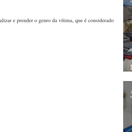
h
alizar e prender o genro da vítima, que é considerado 
J
h