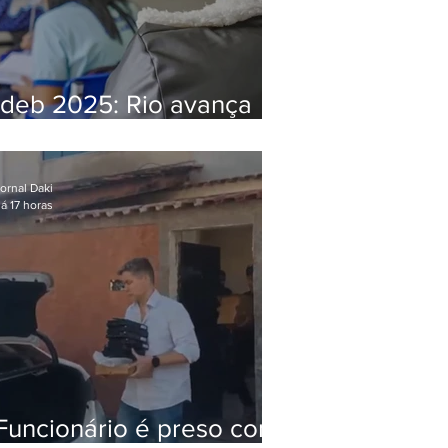
Ideb 2025: Rio avança
nos anos iniciais e fica
acima da média nacional
ornal Daki
á 17 horas
Funcionário é preso com