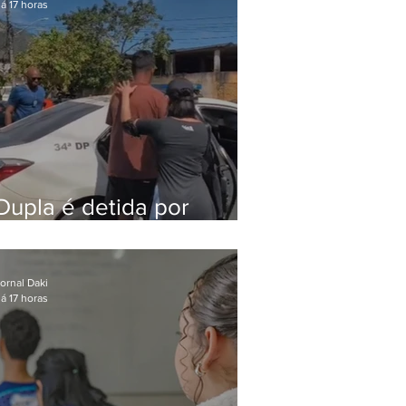
á 17 horas
Dupla é detida por
comércio ilegal de
animais silvestres em
Bangu
ornal Daki
á 17 horas