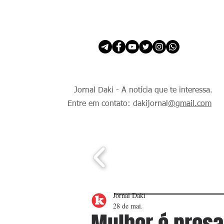
INÍCIO
É Daki. E de todo Mundo.
Jornal Daki - A notícia que te interessa.
Entre em contato: dakijornal
@gmail.com
Jornal Daki
28 de mai.