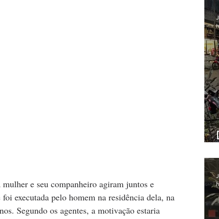
J
h
J
a mulher e seu companheiro agiram juntos e 
h
 foi executada pelo homem na residência dela, na 
anos. Segundo os agentes, a motivação estaria 