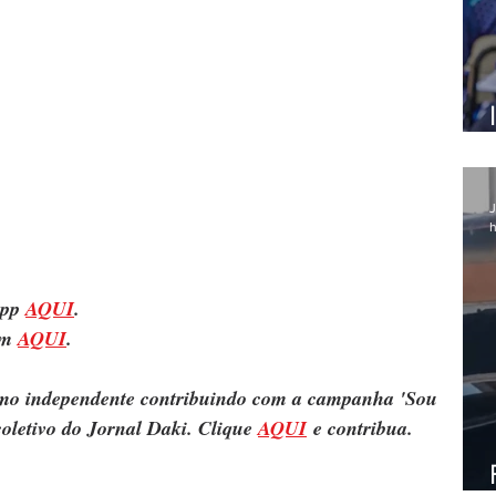
J
h
pp 
AQUI
.
m 
AQUI
.
ismo independente contribuindo com a campanha 'Sou 
oletivo do Jornal Daki. Clique 
AQUI
 e contribua.