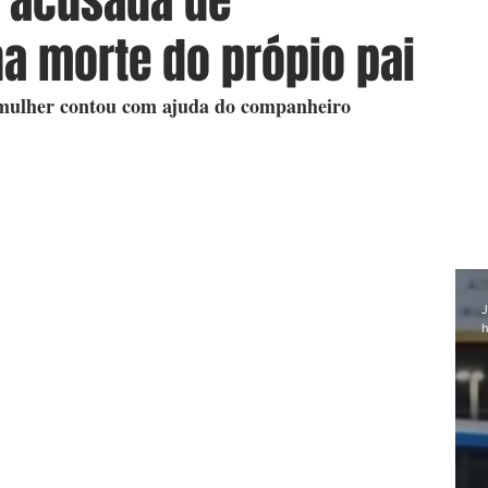
a acusada de
a morte do própio pai
 mulher contou com ajuda do companheiro
J
h