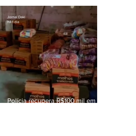
superam meta nacional da
educação
Jornal Daki
há 1 dia
Polícia recupera R$100 mil em
carga roubada na Baixada
Fluminense