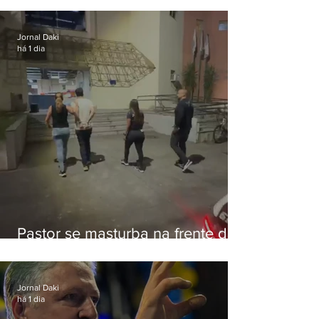
Botafogo
Jornal Daki
há 1 dia
Pastor se masturba na frente de
criança e é preso na Zona Oeste
Jornal Daki
há 1 dia