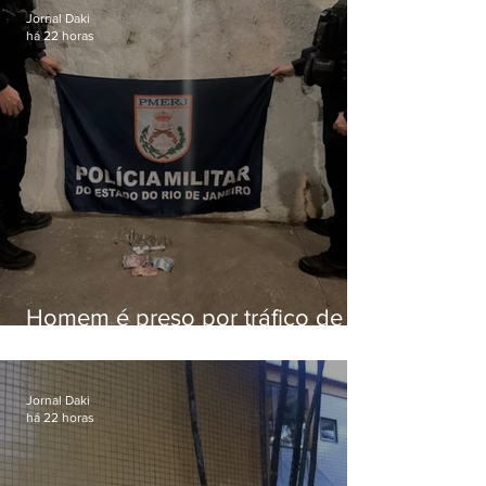
Franco
Jornal Daki
há 22 horas
Homem é preso por tráfico de
drogas em Niterói
Jornal Daki
há 22 horas