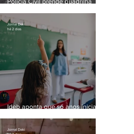
Polícia Civil prende quadrilha
especializada em roubos a
residências de luxo no Rio
Jornal Daki
há 2 dias
Ideb aponta que só anos iniciais
superam meta nacional da
educação
Jornal Daki