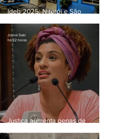
Ideb 2025: Niterói e São
Gonçalo têm desempenhos
distintos no ensino médio; veja
Jornal Daki
há 22 horas
Justiça aumenta penas de
Ronnie Lessa e Élcio Queiroz
pelo assassinato de Marielle