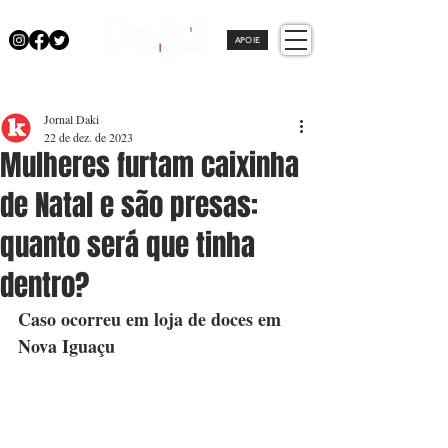
APOIE
Jornal Daki
22 de dez. de 2023
Mulheres furtam caixinha
de Natal e são presas:
quanto será que tinha
dentro?
Caso ocorreu em loja de doces em 
Nova Iguaçu