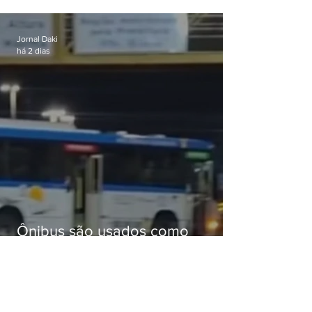
celular no Méier acumula 37
passagens
Jornal Daki
há 2 dias
Ônibus são usados como
barricadas durante operação na
Gardênia Azul