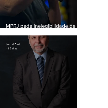
MPRJ pede inelegibilidade de
Garotinho
Jornal Daki
há 2 dias