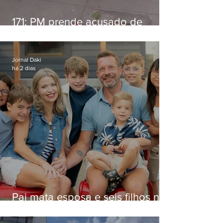
171: PM prende acusado de
estelionato em restaurante de
Niterói
Jornal Daki
há 2 dias
Pai mata esposa e seis filhos nos
EUA e não terá funeral