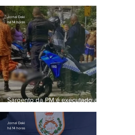
Jornal Daki
há 14 horas
Sargento da PM é executado a
tiros enquanto estava de folga
em Vaz Lobo
Jornal Daki
há 14 horas