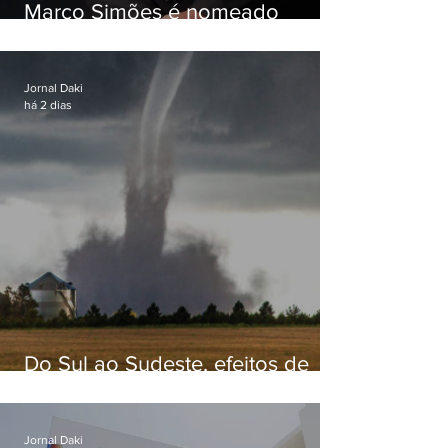
Marco Simões é nomeado
secretário de Estado de Governo
Jornal Daki
há 2 dias
Do Sul ao Sudeste, efeitos de
ciclone-bomba causam
apreensão na população
Jornal Daki