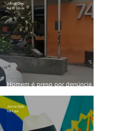
Jornal Daki
há 18 horas
Homem é preso por denúncia
de importunação sexual em
Alcântara
Jornal Daki
há 1 dia