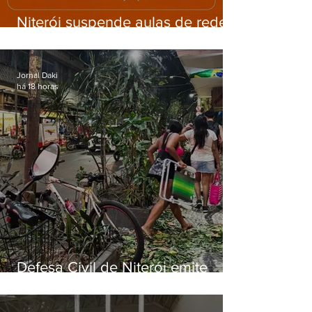
Niterói suspende aulas de rede
municipal por previsão de
ventos fortes nesta sexta (7)
Jornal Daki
há 18 horas
Defesa Civil de Niterói emite
aviso de ventos fortes para esta
sexta-feira (07)