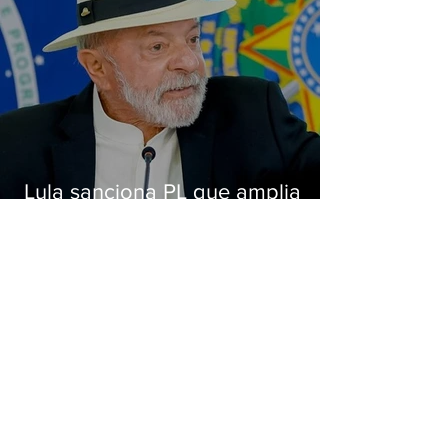
Lula sanciona PL que amplia
pena para crimes digitais contra
crianças