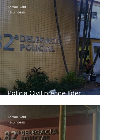
Jornal Daki
há 6 horas
Polícia Civil prende líder
religioso que abusava
sexualmente de fiéis por mais de
uma década
Jornal Daki
há 6 horas