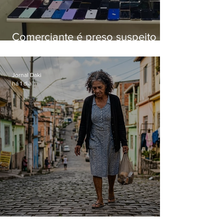
Comerciante é preso suspeito de
manter celulares roubados em
loja
Jornal Daki
há 1 dia