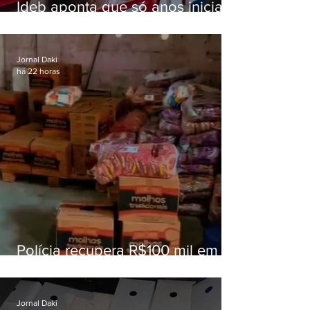
Ideb aponta que só anos iniciais
superam meta nacional da
educação
Jornal Daki
há 22 horas
Polícia recupera R$100 mil em
carga roubada na Baixada
Fluminense
Jornal Daki