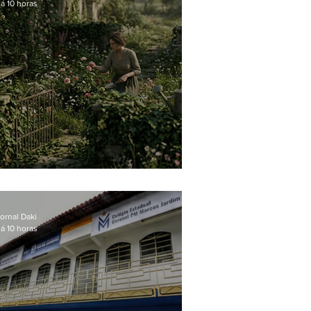
á 10 horas
O jardim que ninguém vê
ornal Daki
á 10 horas