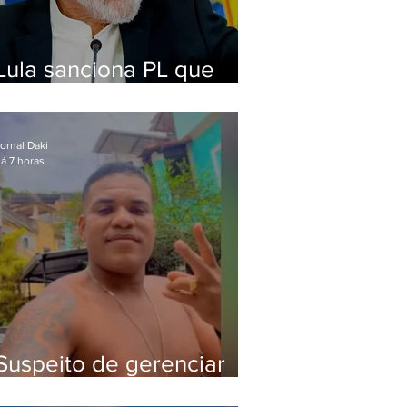
Lula sanciona PL que
amplia pena para crimes
digitais contra crianças
ornal Daki
á 7 horas
Suspeito de gerenciar
tráfico na Lapa é preso