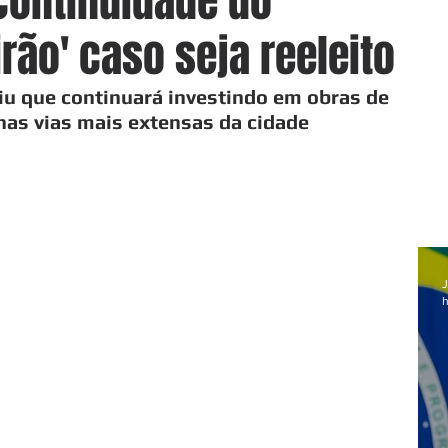
continuidade do
rão' caso seja reeleito
u que continuará investindo em obras de 
nas vias mais extensas da cidade
J
h