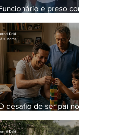
Funcionário é preso com
computadores furtados
do Hospital do Andaraí
ornal Daki
á 10 horas
O desafio de ser pai no
mundo atual
ornal Daki