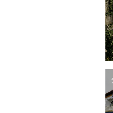
h
J
h