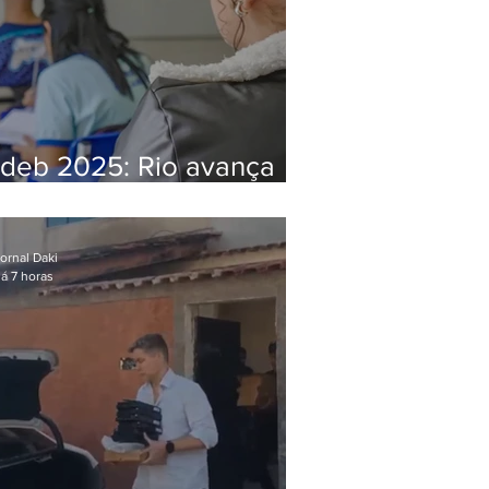
Ideb 2025: Rio avança
nos anos iniciais e fica
acima da média nacional
ornal Daki
á 7 horas