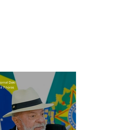
ornal Daki
á 7 horas