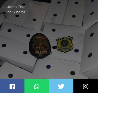
Jornal Daki
há 17 horas
Suspeitos de tráfico de animais
silvestres são presos com 50
aves
Jornal Daki
há 18 horas