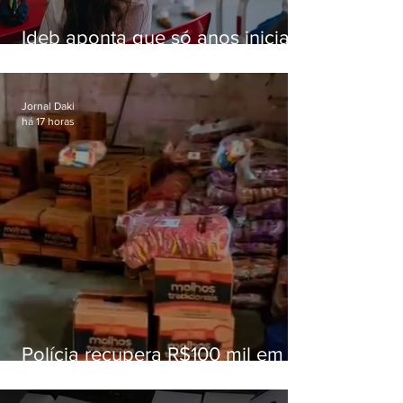
Ideb aponta que só anos iniciais
superam meta nacional da
educação
Jornal Daki
há 17 horas
Polícia recupera R$100 mil em
carga roubada na Baixada
Fluminense