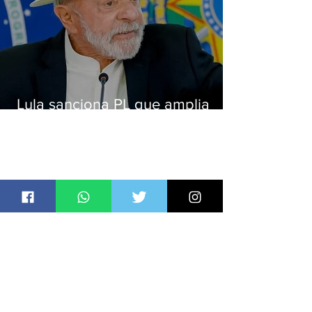
Lula sanciona PL que amplia
pena para crimes digitais contra
crianças