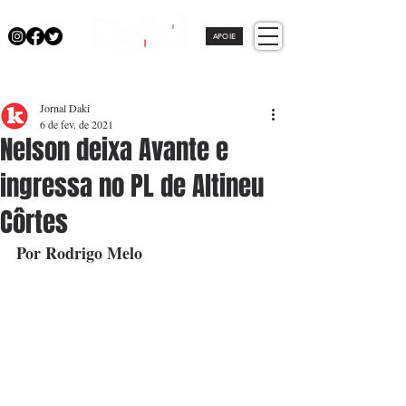
APOIE
Jornal Daki
6 de fev. de 2021
Nelson deixa Avante e
ingressa no PL de Altineu
Côrtes
Por Rodrigo Melo