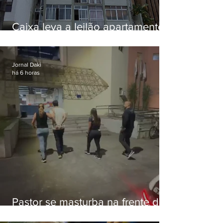
Caixa leva a leilão apartamento
de Eduardo Bolsonaro em
Botafogo
Jornal Daki
há 6 horas
Pastor se masturba na frente de
criança e é preso na Zona Oeste