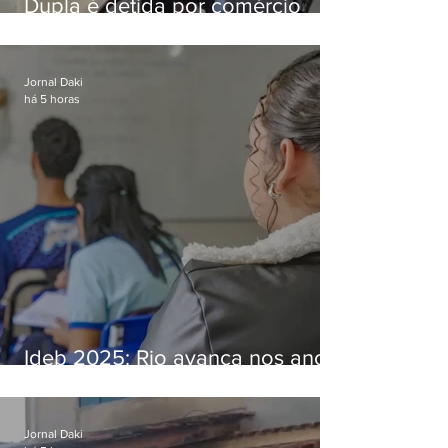
Dupla é detida por comércio
ilegal de animais silvestres em
Bangu
Jornal Daki
há 5 horas
Ideb 2025: Rio avança nos anos
iniciais e fica acima da média
nacional
Jornal Daki