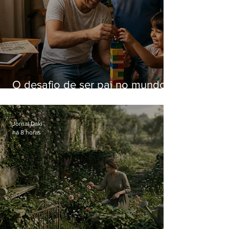
O desafio de ser pai no mundo
atual
Jornal Daki
há 8 horas