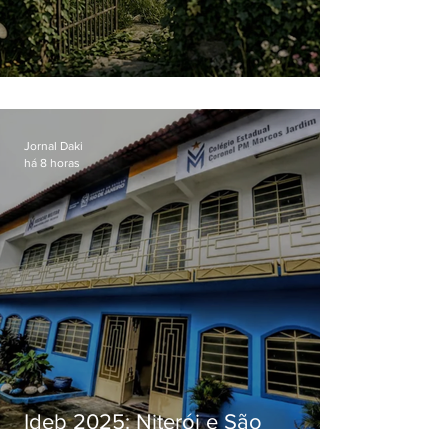
O jardim que ninguém vê
Jornal Daki
há 8 horas
Ideb 2025: Niterói e São
Gonçalo têm desempenhos