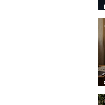
J
h
J