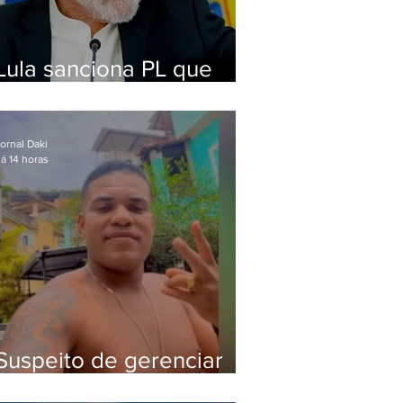
Lula sanciona PL que
amplia pena para crimes
digitais contra crianças
ornal Daki
á 14 horas
Suspeito de gerenciar
tráfico na Lapa é preso