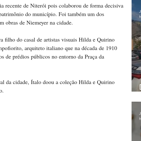
ria recente de Niterói pois colaborou de forma decisiva 
J
 patrimônio do município. Foi também um dos 
h
em obras de Niemeyer na cidade.
 filho do casal de artistas visuais Hilda e Quirino 
pofiorito, arquiteto italiano que na década de 1910 
os de prédios públicos no entorno da Praça da 
l da cidade, Ítalo doou a coleção Hilda e Quirino 
o.
J
h