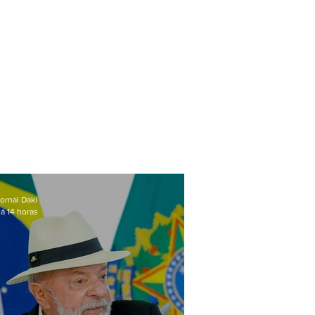
ornal Daki
á 14 horas