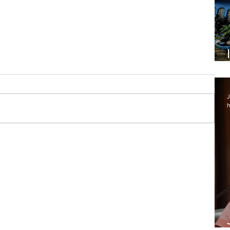
J
h
ogas