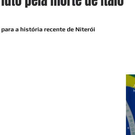
 luto pela morte de Ítalo
para a história recente de Niterói 
J
h