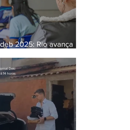
Ideb 2025: Rio avança
nos anos iniciais e fica
acima da média nacional
ornal Daki
á 14 horas