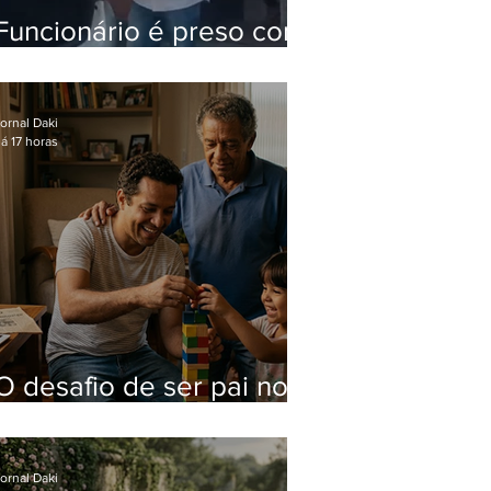
Funcionário é preso com
computadores furtados
do Hospital do Andaraí
ornal Daki
á 17 horas
O desafio de ser pai no
mundo atual
ornal Daki