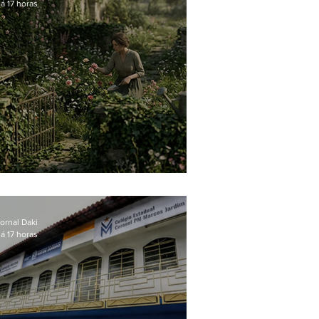
á 17 horas
O jardim que ninguém vê
ornal Daki
á 17 horas