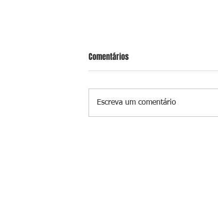
Comentários
Escreva um comentário
Homem é preso por tráfico de dr
em Niterói