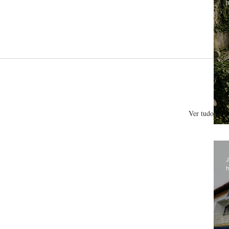
h
Ver tudo
J
h