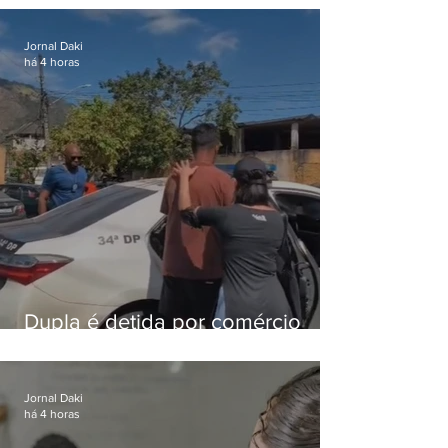
foragido
Jornal Daki
há 4 horas
Dupla é detida por comércio
ilegal de animais silvestres em
Bangu
Jornal Daki
há 4 horas