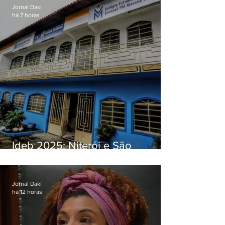
Jornal Daki
há 7 horas
Ideb 2025: Niterói e São
Gonçalo têm desempenhos
distintos no ensino médio; veja
Jornal Daki
há 12 horas