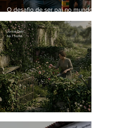
O desafio de ser pai no mundo
atual
Jornal Daki
há 7 horas
O jardim que ninguém vê