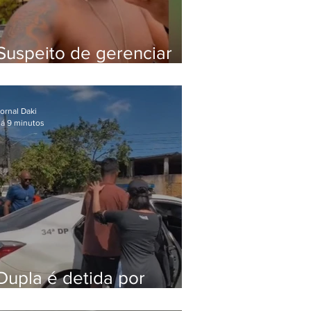
Suspeito de gerenciar
tráfico na Lapa é preso
após meses foragido
ornal Daki
á 9 minutos
Dupla é detida por
comércio ilegal de