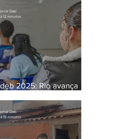
animais silvestres em
Bangu
ornal Daki
á 12 minutos
Ideb 2025: Rio avança
nos anos iniciais e fica
acima da média nacional
ornal Daki
á 15 minutos