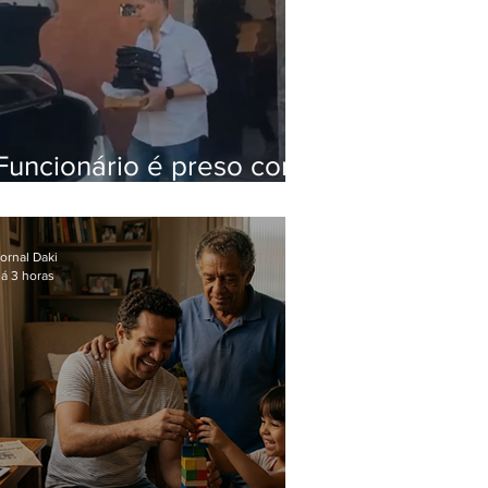
Funcionário é preso com
computadores furtados
do Hospital do Andaraí
ornal Daki
á 3 horas