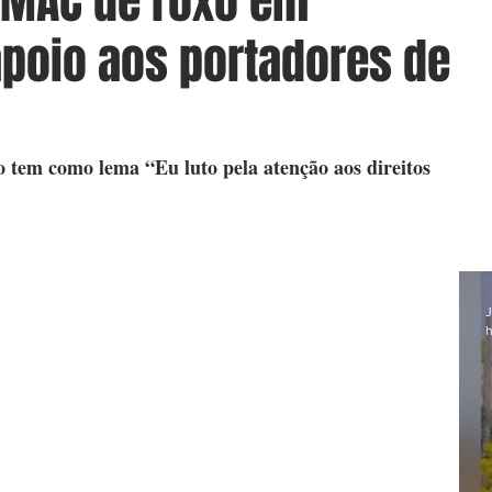
a MAC de roxo em
poio aos portadores de
tem como lema “Eu luto pela atenção aos direitos 
J
h