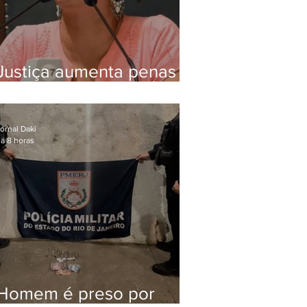
Justiça aumenta penas
de Ronnie Lessa e Élcio
Queiroz pelo assassinato
de Marielle Franco
ornal Daki
á 8 horas
Homem é preso por