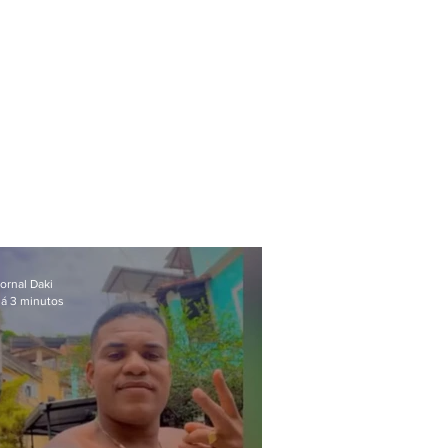
ornal Daki
á 3 minutos