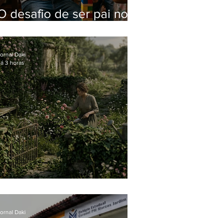
O desafio de ser pai no
mundo atual
ornal Daki
á 3 horas
O jardim que ninguém vê
ornal Daki