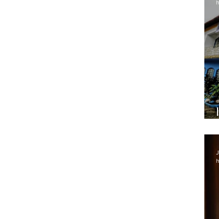
h
J
h