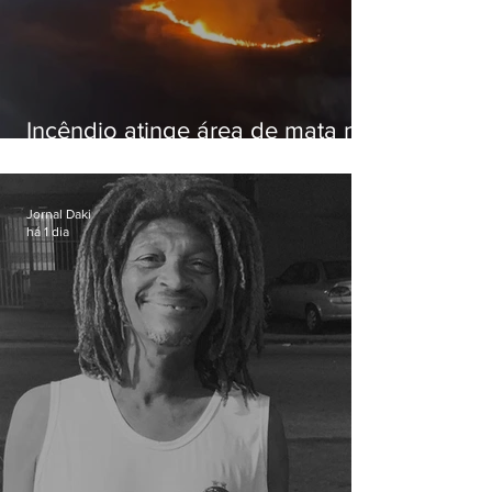
Incêndio atinge área de mata na
Serra do Vulcão, em Nova
Iguaçu
Jornal Daki
há 1 dia