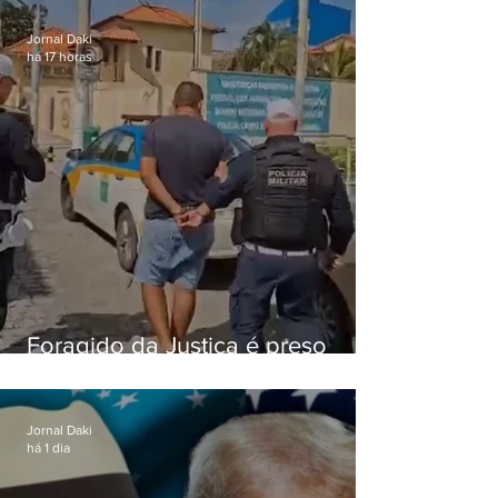
o Comando Vermelho
Jornal Daki
há 17 horas
Foragido da Justiça é preso
durante abordagem da PM na
RJ-106, em Maricá
Jornal Daki
há 1 dia