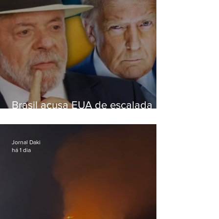
Brasil acusa EUA de escalada
hostil após revogar visto de
embaixadora
Jornal Daki
há 1 dia