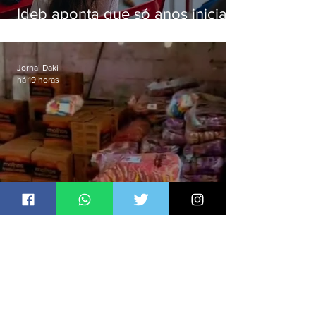
Ideb aponta que só anos iniciais
superam meta nacional da
educação
Jornal Daki
há 19 horas
Polícia recupera R$100 mil em
carga roubada na Baixada
Fluminense