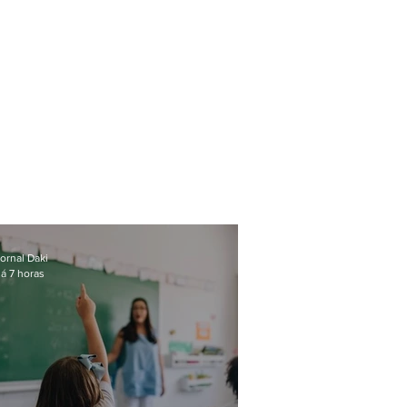
ornal Daki
á 7 horas