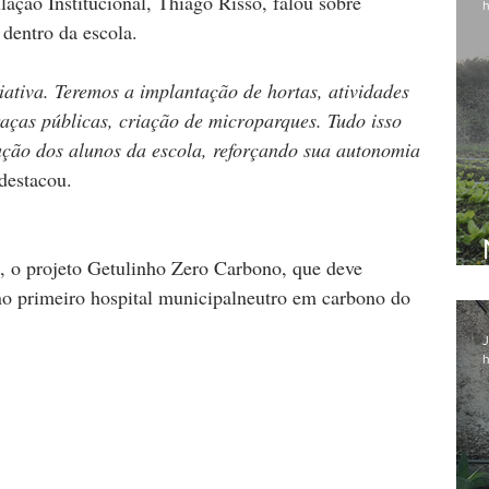
lação Institucional, Thiago Risso, falou sobre 
h
 dentro da escola.
ativa. Teremos a implantação de hortas, atividades 
raças públicas, criação de microparques. Tudo isso 
ação dos alunos da escola, reforçando sua autonomia 
 destacou.
, o projeto Getulinho Zero Carbono, que deve 
 no primeiro hospital municipalneutro em carbono do 
J
h