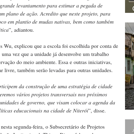
grande levantamento para estimar a pegada de 
m plano de ação. Acredito que neste projeto, para 
 foco em plantio de mudas nativas, bem como também 
tica
”, adiantou.
J
h
s Wu, explicou que a escola foi escolhida por conta de 
, uma vez que a unidade já desenvolve um trabalho 
ervação do meio ambiente. Essa e outras iniciativas, 
r livre, também serão levadas para outras unidades.
ticipem da construção de uma estratégia de cidade 
veremos vários projetos transversais nos próximos 
 unidades de governo, que visam colocar a agenda da 
líticas educacionais na cidade de Niterói
”, disse.
 nesta segunda-feira, o Subsecretário de Projetos 
J