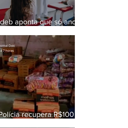
Ideb aponta que só anos
iniciais superam meta
nacional da educação
ornal Daki
á 7 horas
Polícia recupera R$100
mil em carga roubada na