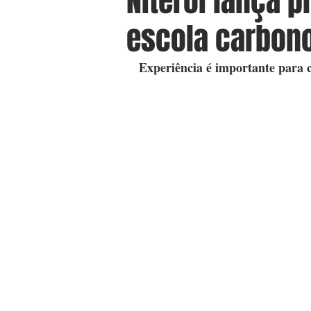
Niterói lança p
escola carbono
Experiência é importante para c