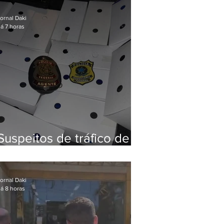
Baixada Fluminense
ornal Daki
á 7 horas
Suspeitos de tráfico de
animais silvestres são
presos com 50 aves
ornal Daki
á 8 horas