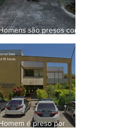
Homens são presos com
drogas e arma de fogo
no Brejal
ornal Daki
á 15 horas
Homem é preso por