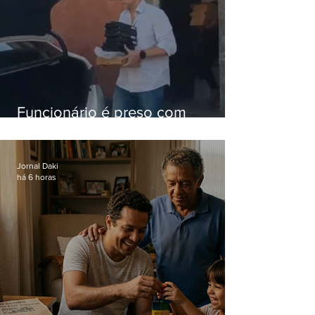
Funcionário é preso com
computadores furtados do
Hospital do Andaraí
Jornal Daki
há 6 horas