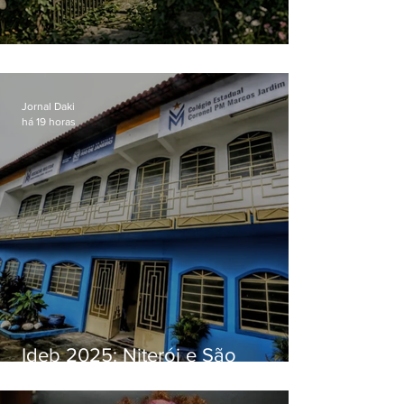
O jardim que ninguém vê
Jornal Daki
há 19 horas
Ideb 2025: Niterói e São
Gonçalo têm desempenhos
distintos no ensino médio; veja