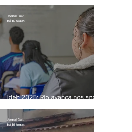
ilegal de animais silvestres em
Bangu
Jornal Daki
há 16 horas
Ideb 2025: Rio avança nos anos
iniciais e fica acima da média
nacional
Jornal Daki
há 16 horas