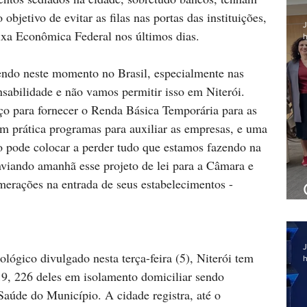
bjetivo de evitar as filas nas portas das instituições, 
J
a Econômica Federal nos últimos dias.
h
cendo neste momento no Brasil, especialmente nas 
sabilidade e não vamos permitir isso em Niterói. 
o para fornecer o Renda Básica Temporária para as 
m prática programas para auxiliar as empresas, e uma 
 pode colocar a perder tudo que estamos fazendo na 
nviando amanhã esse projeto de lei para a Câmara e 
erações na entrada de seus estabelecimentos - 
J
ógico divulgado nesta terça-feira (5), Niterói tem 
h
9, 226 deles em isolamento domiciliar sendo 
úde do Município. A cidade registra, até o 