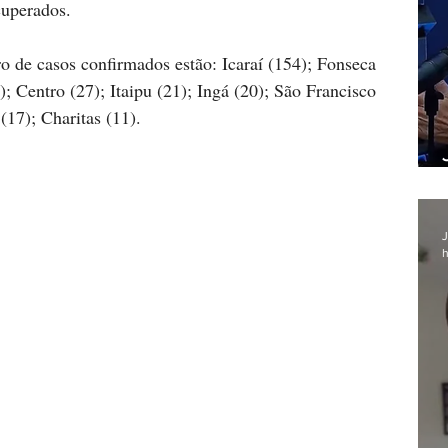
cuperados.
 de casos confirmados estão: Icaraí (154); Fonseca 
); Centro (27); Itaipu (21); Ingá (20); São Francisco 
(17); Charitas (11).
J
h