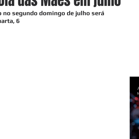
 Dia das Mães em julho
no segundo domingo de julho será 
arta, 6
J
h