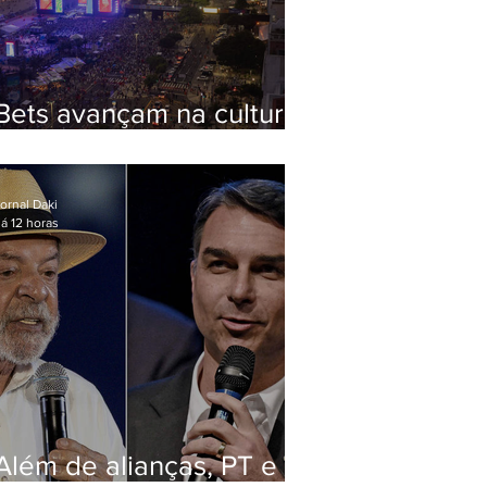
Bets avançam na cultura
via Lei Rouanet e criam
dilema para artistas
ornal Daki
á 12 horas
Além de alianças, PT e