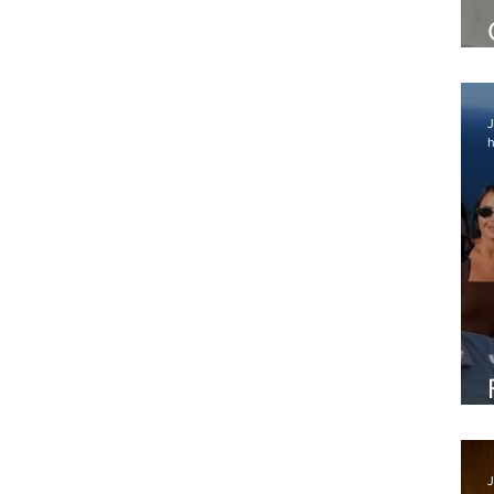
J
h
J