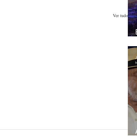
Ver tudo
J
h