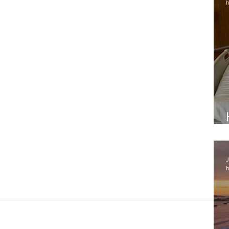
h
J
h