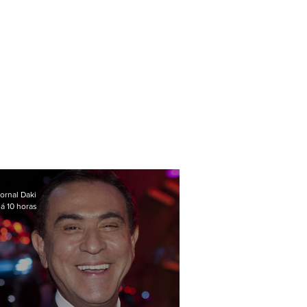
ornal Daki
á 10 horas