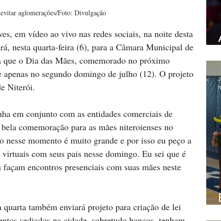
 evitar aglomerações/Foto: Divulgação
es, em vídeo ao vivo nas redes sociais, na noite desta 
ará, nesta quarta-feira (6), para a Câmara Municipal de 
ara que o Dia das Mães, comemorado no próximo 
e apenas no segundo domingo de julho (12). O projeto 
J
e Niterói.
h
ha em conjunto com as entidades comerciais de 
a bela comemoração para as mães niteroienses no 
o nesse momento é muito grande e por isso eu peço a 
virtuais com seus pais nesse domingo. Eu sei que é 
m façam encontros presenciais com suas mães neste 
quarta também enviará projeto para criação de lei 
entos sediados na cidade, sobretudo bancos, tenham 