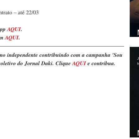
trato – até 22/03
pp 
AQUI
. 
m 
AQUI
.
ismo independente contribuindo com a campanha 'Sou 
J
oletivo do Jornal Daki. Clique 
AQUI
 e contribua.
h