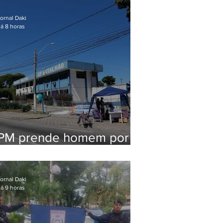
em Maricá
ornal Daki
á 8 horas
PM prende homem por
pensão alimentícia em
Niterói
ornal Daki
á 9 horas