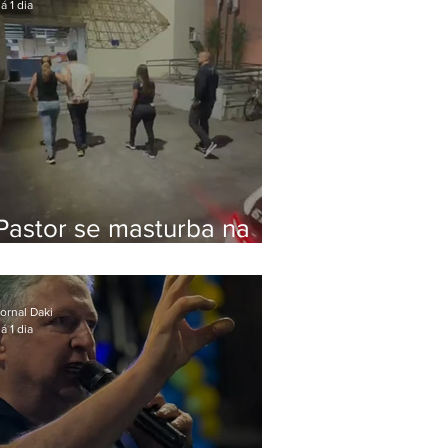
á 1 dia
Pastor se masturba na
frente de criança e é
preso na Zona Oeste
ornal Daki
á 1 dia