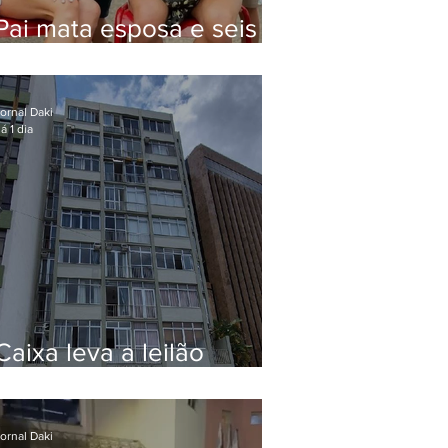
Pai mata esposa e seis
filhos nos EUA e não terá
funeral
ornal Daki
á 1 dia
Caixa leva a leilão
apartamento de Eduardo
Bolsonaro em Botafogo
ornal Daki