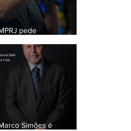
MPRJ pede
inelegibilidade de
Garotinho
ornal Daki
á 1 dia
Marco Simões é