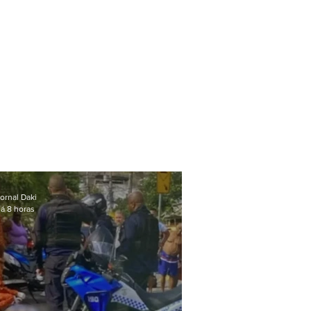
ornal Daki
á 8 horas