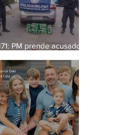
171: PM prende acusado
de estelionato em
restaurante de Niterói
ornal Daki
á 1 dia