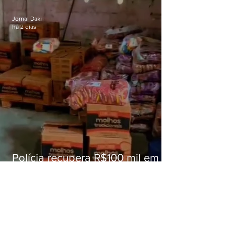
educação
Jornal Daki
há 2 dias
Polícia recupera R$100 mil em
carga roubada na Baixada
Fluminense