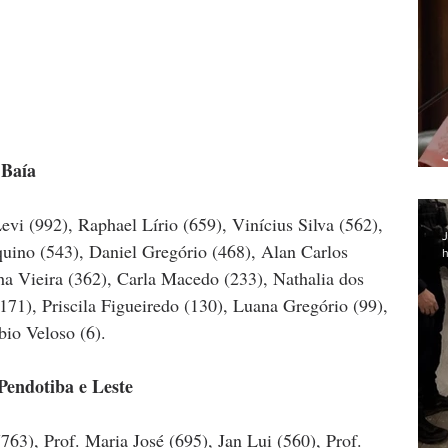
 Baía
evi (992), Raphael Lírio (659), Vinícius Silva (562), 
J
uino (543), Daniel Gregório (468), Alan Carlos 
h
nha Vieira (362), Carla Macedo (233), Nathalia dos 
171), Priscila Figueiredo (130), Luana Gregório (99), 
bio Veloso (6).
Pendotiba e Leste
63), Prof. Maria José (695), Jan Lui (560), Prof. 