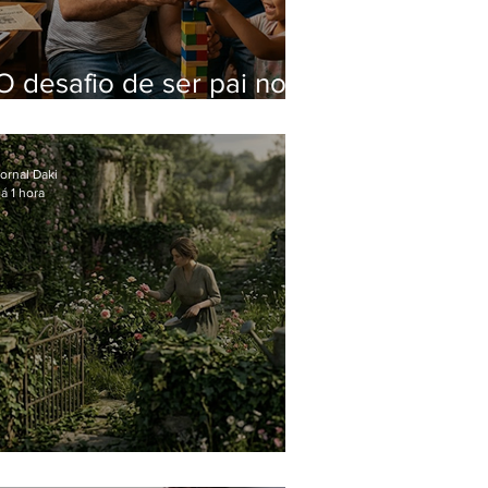
O desafio de ser pai no
mundo atual
ornal Daki
á 1 hora
O jardim que ninguém vê