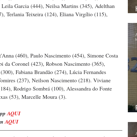
, Leila Garcia (444), Neilsa Martins (345), Adelthan 
, Terlania Teixeira (124), Eliana Virgílio (115), 
J
h
nt'Anna (460), Paulo Nascimento (454), Simone Costa 
ibi da Coronel (423), Robson Nascimento (365), 
 (300), Fabiana Brandão (274), Lúcia Fernandes 
Tomires (237), Neilson Nascimento (218). Viviane 
184), Rodrigo Sombrá (100), Alessandra do Fonte 
ixas (53), Marcelle Moura (3).
pp 
AQUI
m 
AQUI
J