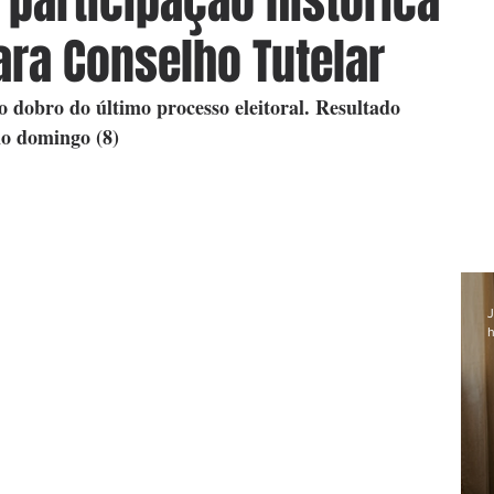
a participação histórica
ara Conselho Tutelar
o dobro do último processo eleitoral. Resultado 
mo domingo (8)
J
h