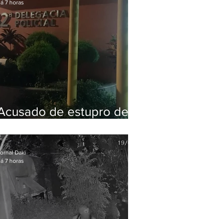
á 7 horas
Acusado de estupro de
vulnerável é preso em
Maricá
ornal Daki
á 7 horas