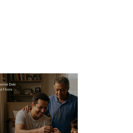
ornal Daki
á 1 hora