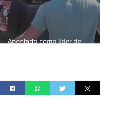
Apontado como líder de
esquema de golpes contra
aposentados é preso