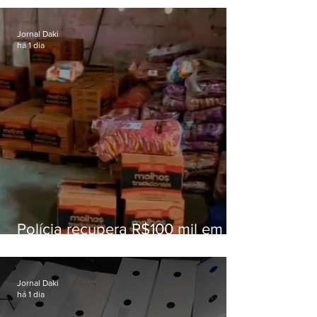
educação
Jornal Daki
há 1 dia
Polícia recupera R$100 mil em
carga roubada na Baixada
Fluminense
Jornal Daki
há 1 dia