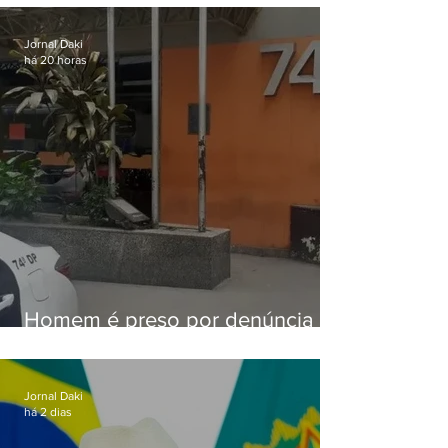
sexta-feira (07)
Jornal Daki
há 20 horas
Homem é preso por denúncia
de importunação sexual em
Alcântara
Jornal Daki
há 2 dias