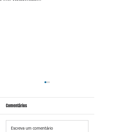
Comentários
Em meio à tensão com garis,
Niterói investe R$
Escreva um comentário