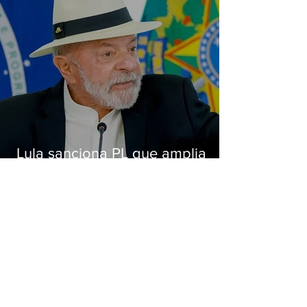
Lula sanciona PL que amplia
pena para crimes digitais contra
crianças