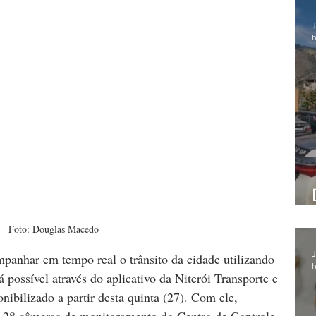
J
h
Foto: Douglas Macedo
J
panhar em tempo real o trânsito da cidade utilizando 
h
 possível através do aplicativo da Niterói Transporte e 
onibilizado a partir desta quinta (27). Com ele, 
s 28 câmeras de monitoramento do Centro de Controle 