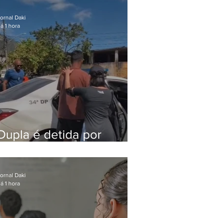
após meses foragido
ornal Daki
á 1 hora
Dupla é detida por
comércio ilegal de
animais silvestres em
Bangu
ornal Daki
á 1 hora