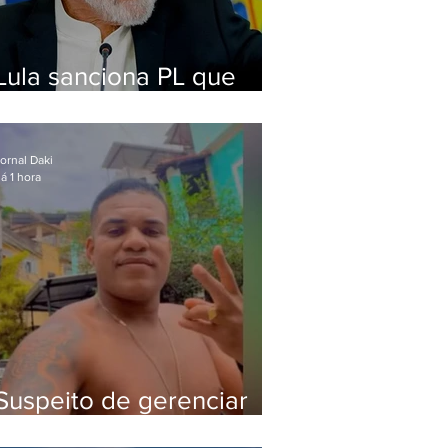
Lula sanciona PL que
amplia pena para crimes
digitais contra crianças
ornal Daki
á 1 hora
Suspeito de gerenciar
tráfico na Lapa é preso