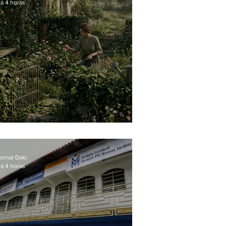
á 4 horas
O jardim que ninguém vê
ornal Daki
á 4 horas