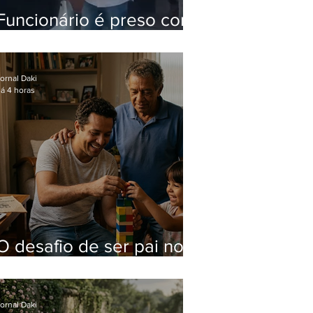
Funcionário é preso com
computadores furtados
do Hospital do Andaraí
ornal Daki
á 4 horas
O desafio de ser pai no
mundo atual
ornal Daki