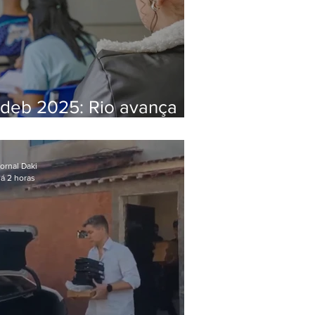
Ideb 2025: Rio avança
nos anos iniciais e fica
acima da média nacional
ornal Daki
á 2 horas