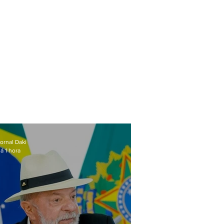
ornal Daki
á 1 hora