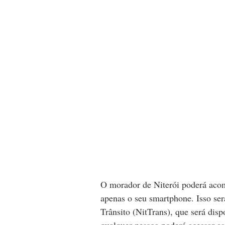
O morador de Niterói poderá acom
apenas o seu smartphone. Isso será
Trânsito (NitTrans), que será disp
qualquer pessoa poderá acessar a