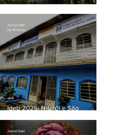
O jardim que ninguém vê
Jornal Daki
há 19 horas
Ideb 2025: Niterói e São
Gonçalo têm desempenhos
distintos no ensino médio; veja
Jornal Daki