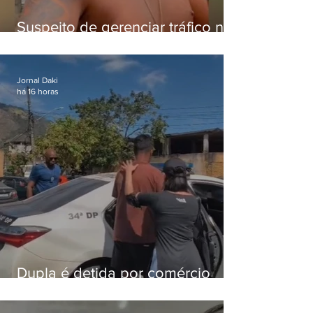
Suspeito de gerenciar tráfico na
Lapa é preso após meses
foragido
Jornal Daki
há 16 horas
Dupla é detida por comércio
ilegal de animais silvestres em
Bangu