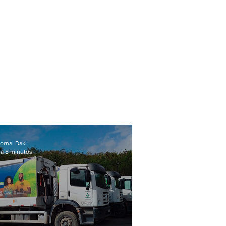
ornal Daki
á 8 minutos