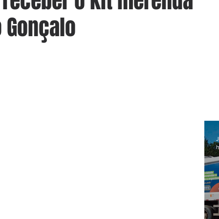
 receber o kit merenda
o Gonçalo
J
h