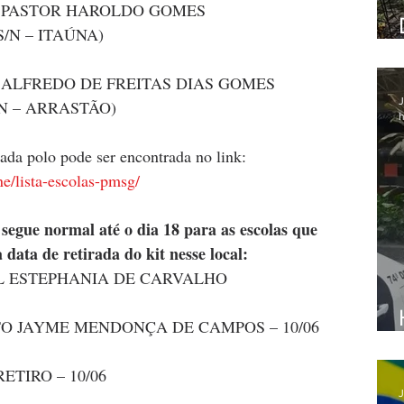
L PASTOR HAROLDO GOMES
/N – ITAÚNA)
 ALFREDO DE FREITAS DIAS GOMES
J
N – ARRASTÃO)
h
cada polo pode ser encontrada no link: 
ne/lista-escolas-pmsg/
 segue normal até o dia 18 para as escolas que 
 data de retirada do kit nesse local:
AL ESTEPHANIA DE CARVALHO
TO JAYME MENDONÇA DE CAMPOS – 10/06
TIRO – 10/06
J