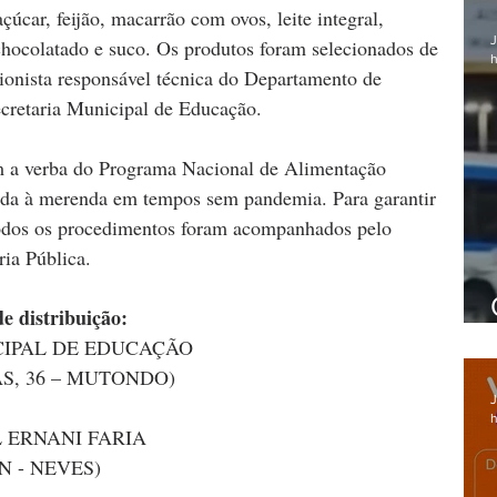
çúcar, feijão, macarrão com ovos, leite integral, 
J
achocolatado e suco. Os produtos foram selecionados de 
h
ionista responsável técnica do Departamento de 
cretaria Municipal de Educação. 
m a verba do Programa Nacional de Alimentação 
ada à merenda em tempos sem pandemia. Para garantir 
todos os procedimentos foram acompanhados pelo 
ria Pública.
e distribuição:
CIPAL DE EDUCAÇÃO
S, 36 – MUTONDO)
J
h
L ERNANI FARIA
N - NEVES)