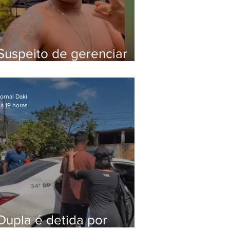
Suspeito de gerenciar
tráfico na Lapa é preso
após meses foragido
ornal Daki
á 19 horas
Dupla é detida por