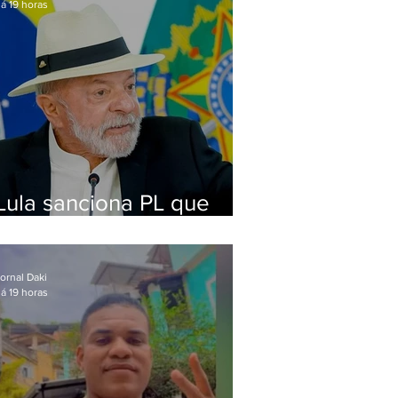
á 19 horas
Lula sanciona PL que
amplia pena para crimes
digitais contra crianças
ornal Daki
á 19 horas