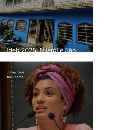
Ideb 2025: Niterói e São
Gonçalo têm desempenhos
distintos no ensino médio; veja
Jornal Daki
há 8 horas