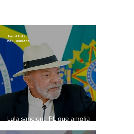
Jornal Daki
há 12 minutos
Lula sanciona PL que amplia
pena para crimes digitais contra
crianças