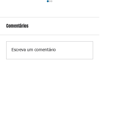
Comentários
Conceição
Prevenir é melhor
Escreva um comentário