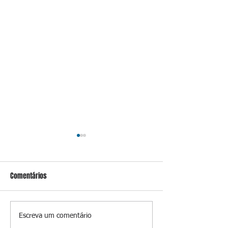
Comentários
Conceição
Prevenir é melhor
Escreva um comentário