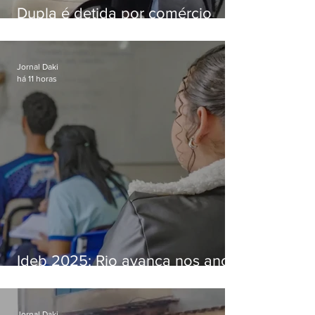
Dupla é detida por comércio
ilegal de animais silvestres em
Bangu
Jornal Daki
há 11 horas
Ideb 2025: Rio avança nos anos
iniciais e fica acima da média
nacional
Jornal Daki