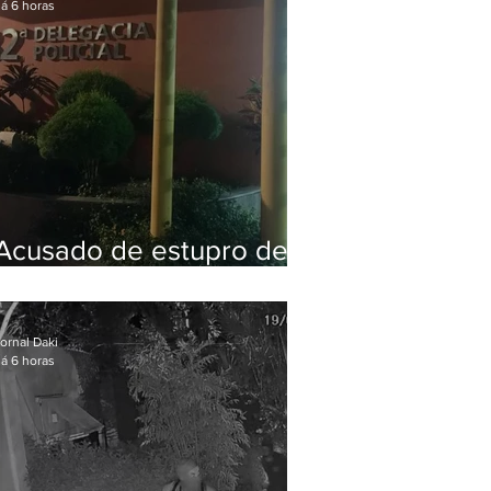
á 6 horas
Acusado de estupro de
vulnerável é preso em
Maricá
ornal Daki
á 6 horas