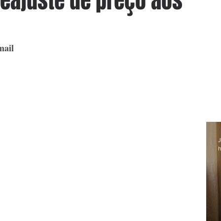
reajuste de preço aos
mail
J
h