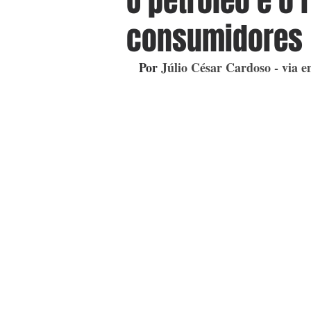
O petróleo e o 
consumidores
Por 
Júlio César Cardoso - via e