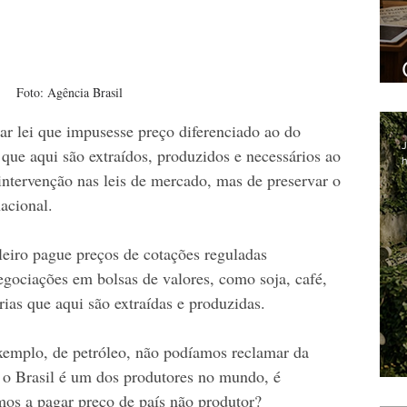
Foto: Agência Brasil
r lei que impusesse preço diferenciado ao do 
J
que aqui são extraídos, produzidos e necessários ao 
h
intervenção nas leis de mercado, mas de preservar o 
cional.  
leiro pague preços de cotações reguladas 
gociações em bolsas de valores, como soja, café, 
rias que aqui são extraídas e produzidas.  
xemplo, de petróleo, não podíamos reclamar da 
 o Brasil é um dos produtores no mundo, é 
mos a pagar preço de país não produtor?   