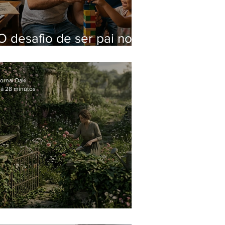
O desafio de ser pai no
mundo atual
ornal Daki
á 28 minutos
O jardim que ninguém vê