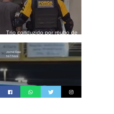
Trio conduzido por roubo de
celular no Méier acumula 37
passagens
Jornal Daki
há 1 hora