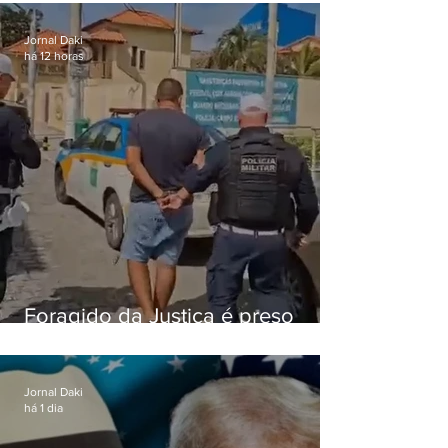
o Comando Vermelho
Jornal Daki
há 12 horas
Foragido da Justiça é preso
durante abordagem da PM na
RJ-106, em Maricá
Jornal Daki
há 1 dia