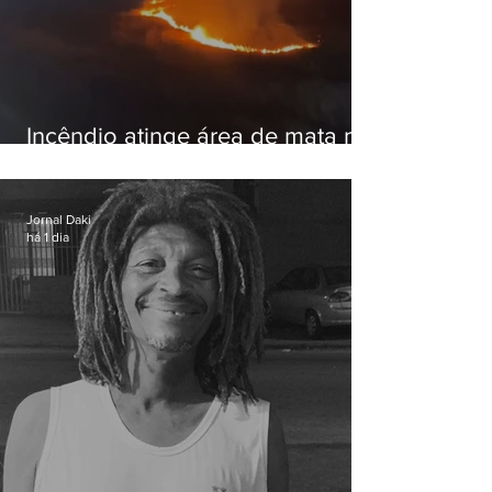
Incêndio atinge área de mata na
Serra do Vulcão, em Nova
Iguaçu
Jornal Daki
há 1 dia