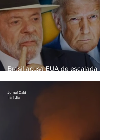
Brasil acusa EUA de escalada
hostil após revogar visto de
embaixadora
Jornal Daki
há 1 dia