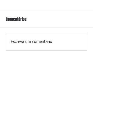
Comentários
Prevenir é melhor
A luz que perman
Escreva um comentário