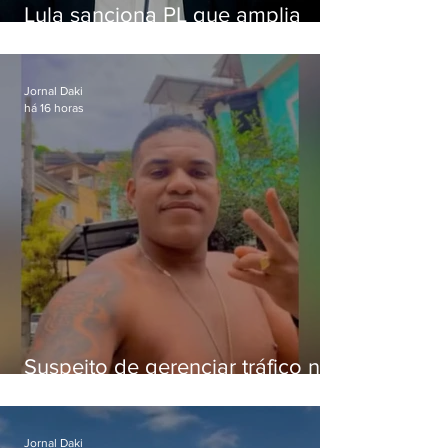
Lula sanciona PL que amplia
pena para crimes digitais contra
crianças
Jornal Daki
há 16 horas
Suspeito de gerenciar tráfico na
Lapa é preso após meses
foragido
Jornal Daki