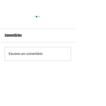
Comentários
Conceição
Prevenir é melhor
Escreva um comentário