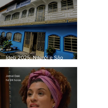
Ideb 2025: Niterói e São
Gonçalo têm desempenhos
distintos no ensino médio; veja
Jornal Daki
há 24 horas