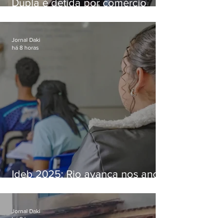
Dupla é detida por comércio
ilegal de animais silvestres em
Bangu
Jornal Daki
há 8 horas
Ideb 2025: Rio avança nos anos
iniciais e fica acima da média
nacional
Jornal Daki