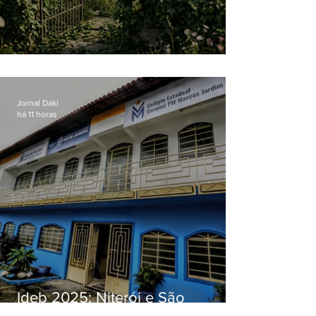
O jardim que ninguém vê
Jornal Daki
há 11 horas
Ideb 2025: Niterói e São
Gonçalo têm desempenhos