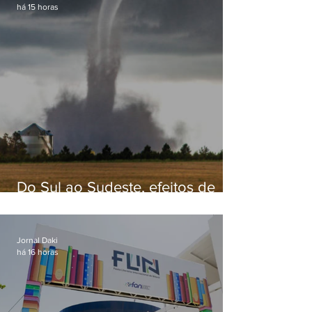
há 15 horas
Do Sul ao Sudeste, efeitos de
ciclone-bomba causam
apreensão na população
Jornal Daki
há 16 horas