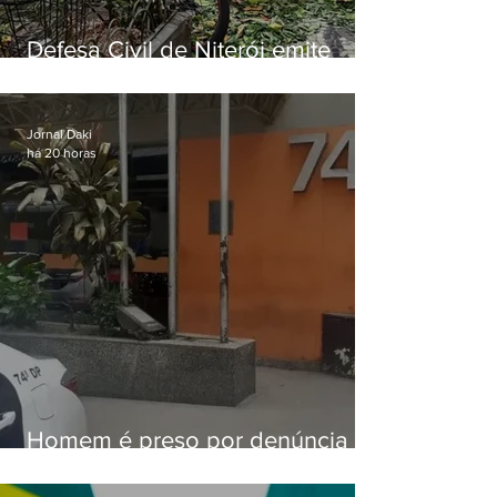
Defesa Civil de Niterói emite
aviso de ventos fortes para esta
sexta-feira (07)
Jornal Daki
há 20 horas
Homem é preso por denúncia
de importunação sexual em
Alcântara