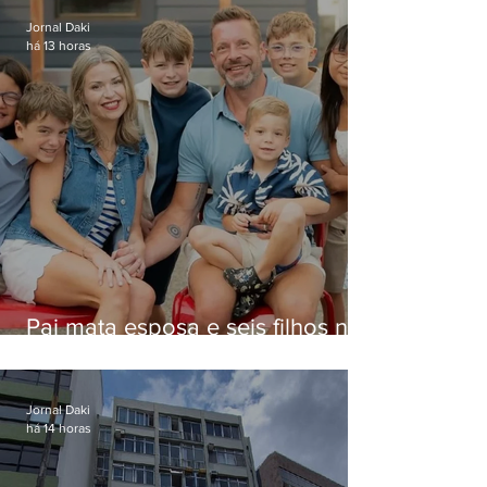
Jornal Daki
há 13 horas
Pai mata esposa e seis filhos nos
EUA e não terá funeral
Jornal Daki
há 14 horas