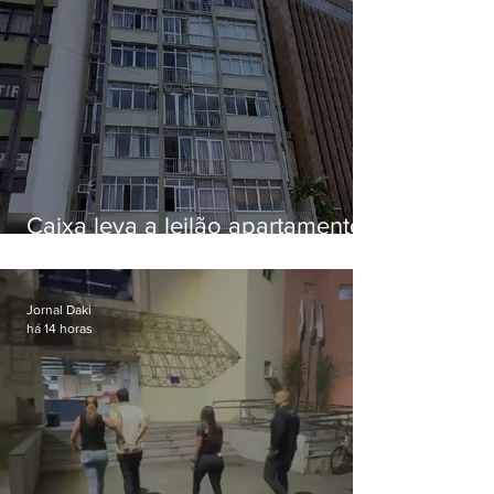
Caixa leva a leilão apartamento
de Eduardo Bolsonaro em
Botafogo
Jornal Daki
há 14 horas