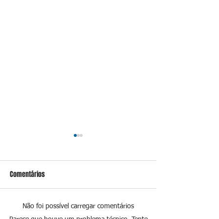
Comentários
Não foi possível carregar comentários
PF investiga postos que
Em meio à tensão 