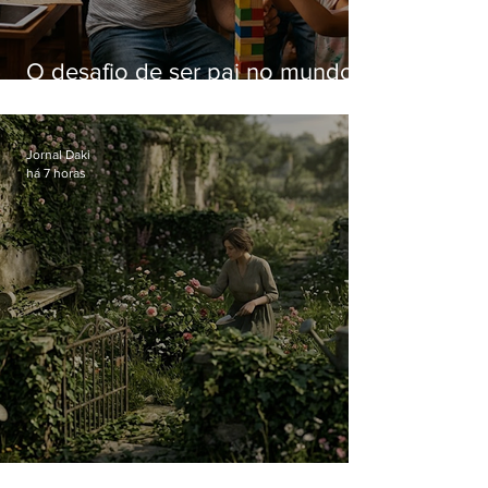
O desafio de ser pai no mundo
atual
Jornal Daki
há 7 horas
O jardim que ninguém vê