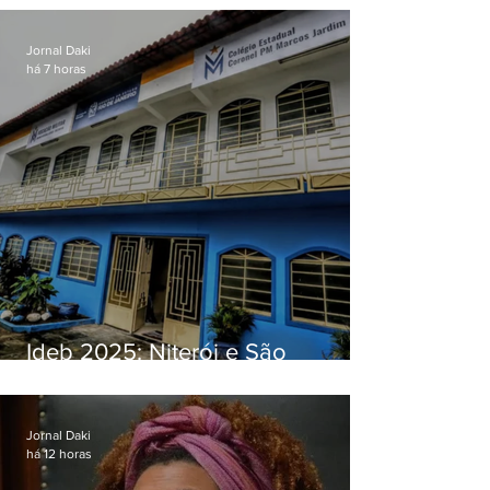
Jornal Daki
há 7 horas
Ideb 2025: Niterói e São
Gonçalo têm desempenhos
distintos no ensino médio; veja
Jornal Daki
há 12 horas