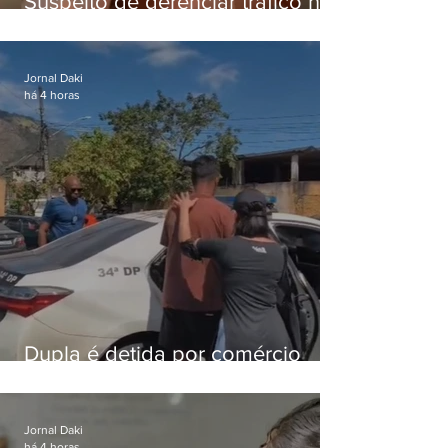
Suspeito de gerenciar tráfico na
Lapa é preso após meses
foragido
Jornal Daki
há 4 horas
Dupla é detida por comércio
ilegal de animais silvestres em
Bangu
Jornal Daki
há 4 horas