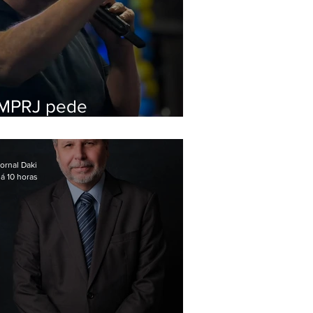
MPRJ pede
inelegibilidade de
Garotinho
ornal Daki
á 10 horas