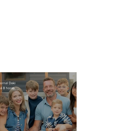
ornal Daki
á 8 horas