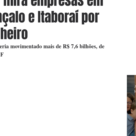
F mira empresas em
nçalo e Itaboraí por
heiro
eria movimentado mais de R$ 7,6 bilhões, de 
AF
J
h