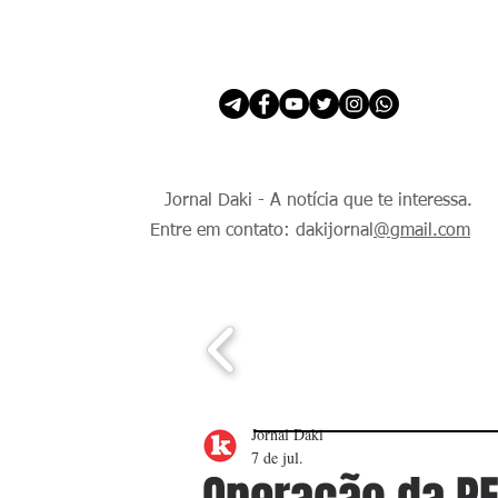
INÍCIO
É Daki. E de todo Mundo.
Jornal Daki - A notícia que te interessa.
Entre em contato: dakijornal
@gmail.com
Jornal Daki
7 de jul.