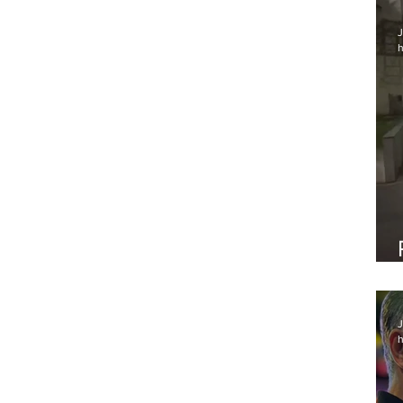
J
h
J
h