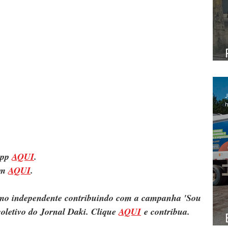
J
h
pp 
AQUI
.
m 
AQUI
.
ismo independente contribuindo com a campanha 'Sou 
oletivo do Jornal Daki. Clique 
AQUI
 e contribua.