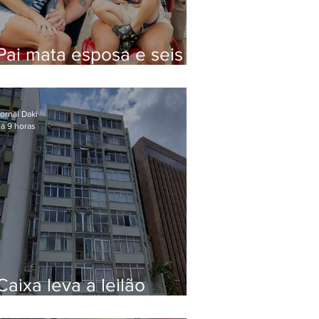
Pai mata esposa e seis
filhos nos EUA e não terá
funeral
ornal Daki
á 9 horas
Caixa leva a leilão
apartamento de Eduardo