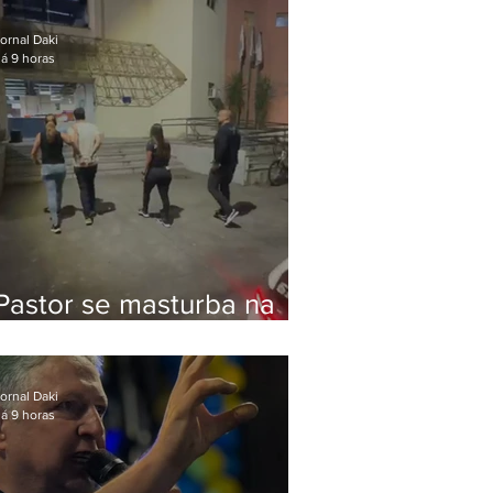
Bolsonaro em Botafogo
ornal Daki
á 9 horas
Pastor se masturba na
frente de criança e é
preso na Zona Oeste
ornal Daki
á 9 horas