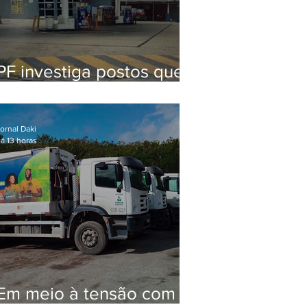
PF investiga postos que
usaram licença falsa com
assinatura de secretário
morto em 2020
ornal Daki
á 13 horas
Em meio à tensão com