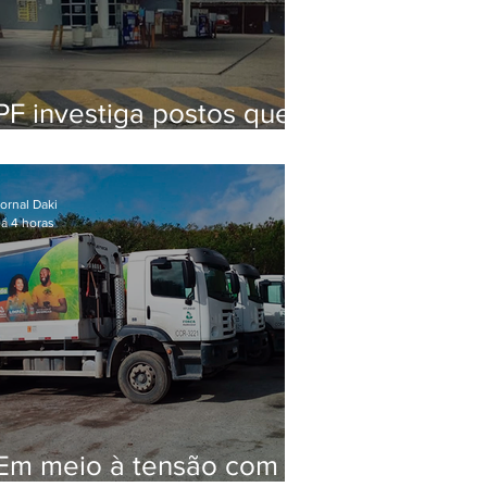
PF investiga postos que
usaram licença falsa com
assinatura de secretário
morto em 2020
ornal Daki
á 4 horas
Em meio à tensão com