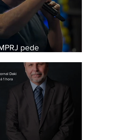
MPRJ pede
inelegibilidade de
Garotinho
ornal Daki
á 1 hora