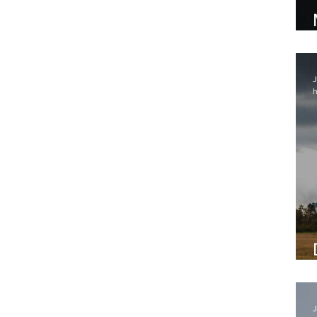
J
h
J