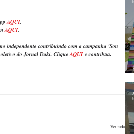
h
pp 
AQUI
.
m 
AQUI
.
ismo independente contribuindo com a campanha 'Sou 
oletivo do Jornal Daki. Clique 
AQUI
 e contribua.
J
h
Ver tudo