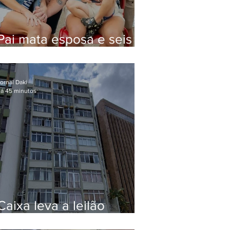
Pai mata esposa e seis
filhos nos EUA e não terá
funeral
ornal Daki
á 45 minutos
Caixa leva a leilão
apartamento de Eduardo