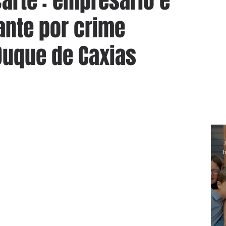
arte': empresário é
ante por crime
Duque de Caxias
J
h