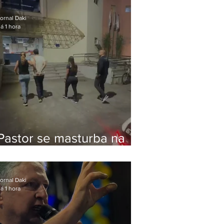
Bolsonaro em Botafogo
ornal Daki
á 1 hora
Pastor se masturba na
frente de criança e é
preso na Zona Oeste
ornal Daki
á 1 hora