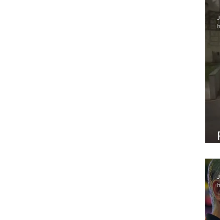
J
h
J
h