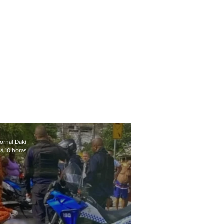
ornal Daki
á 10 horas