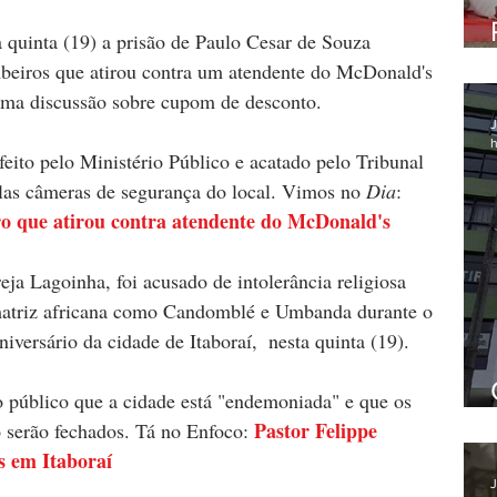
 quinta (19) a prisão de Paulo Cesar de Souza 
eiros que atirou contra um atendente do McDonald's 
uma discussão sobre cupom de desconto. 
J
h
feito pelo Ministério Público e acatado pelo Tribunal 
elas câmeras de segurança do local. Vimos no 
Dia
: 
o que atirou contra atendente do McDonald's
eja Lagoinha, foi acusado de intolerância religiosa 
e matriz africana como Candomblé e Umbanda durante o 
iversário da cidade de Itaboraí,  nesta quinta (19).
o público que a cidade está "endemoniada" e que os 
Pastor Felippe 
serão fechados. Tá no Enfoco: 
as em Itaboraí
J