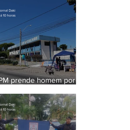
em Maricá
ornal Daki
á 10 horas
PM prende homem por
pensão alimentícia em
Niterói
ornal Daki
á 10 horas