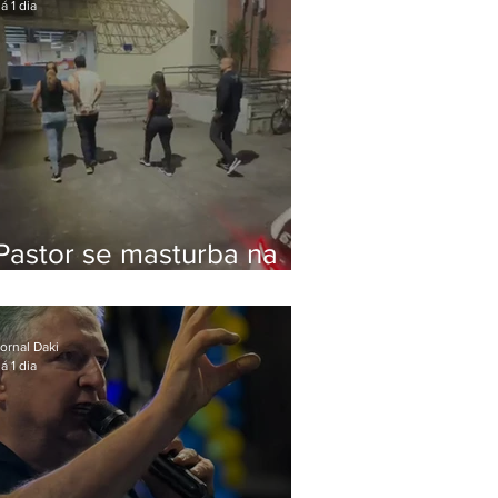
á 1 dia
Pastor se masturba na
frente de criança e é
preso na Zona Oeste
ornal Daki
á 1 dia