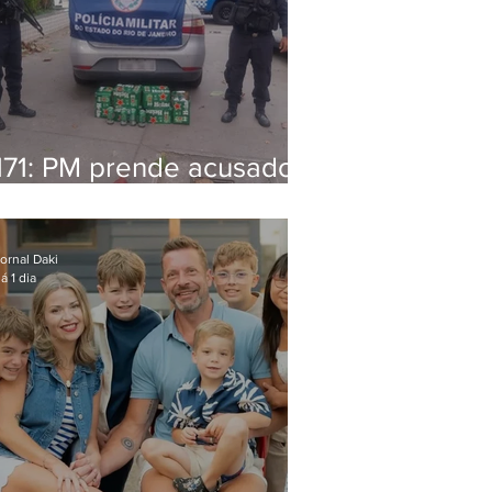
171: PM prende acusado
de estelionato em
restaurante de Niterói
ornal Daki
á 1 dia