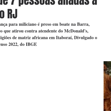
e 7 pessoas aliadas a
do RJ
rança para miliciano é preso em boate na Barra, 
 que atirou contra atendente do McDonald's, 
ligiões de matriz africana em Itaboraí, Divulgado o 
Censo 2022, do IBGE
J
h