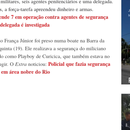
s militares, seis agentes penitenciários e uma delegada. 
, a força-tarefa apreendeu dinheiro e armas. 
J
ende 7 em operação contra agentes de segurança 
h
 delegada é investigada
to França Júnior foi preso numa boate na Barra da 
uinta (19). Ele realizava a segurança do miliciano 
do como Playboy de Curicica, que também estava no 
Policial que fazia segurança 
ugir. O
 Extra 
noticiou: 
e em área nobre do Rio
J
h