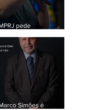
MPRJ pede
inelegibilidade de
Garotinho
ornal Daki
á 1 dia
Marco Simões é