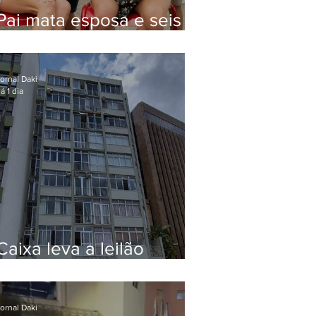
Pai mata esposa e seis
filhos nos EUA e não terá
funeral
ornal Daki
á 1 dia
Caixa leva a leilão
apartamento de Eduardo
Bolsonaro em Botafogo
ornal Daki