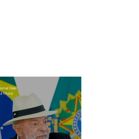
ornal Daki
á 1 hora