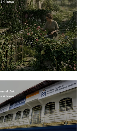
á 4 horas
O jardim que ninguém vê
ornal Daki
á 4 horas