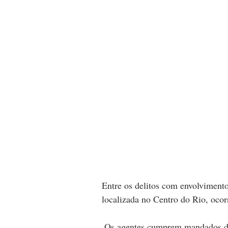
Entre os delitos com envolviment
localizada no Centro do Rio, oco
 Os agentes cumprem mandados de prisão nas comunidades dos Prazeres, Fallet e 