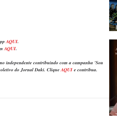
pp 
AQUI
.
m 
AQUI
.
J
h
ismo independente contribuindo com a campanha 'Sou 
oletivo do Jornal Daki. Clique 
AQUI
 e contribua.