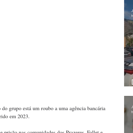
J
h
o do grupo está um roubo a uma agência bancária 
J
h
rrido em 2023.