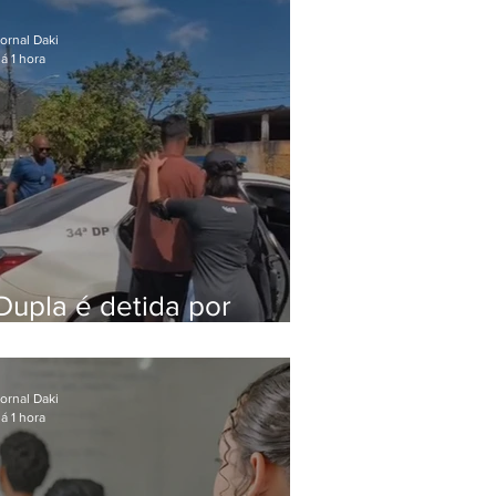
após meses foragido
ornal Daki
á 1 hora
Dupla é detida por
comércio ilegal de
animais silvestres em
Bangu
ornal Daki
á 1 hora