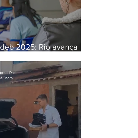
Ideb 2025: Rio avança
nos anos iniciais e fica
acima da média nacional
ornal Daki
á 1 hora