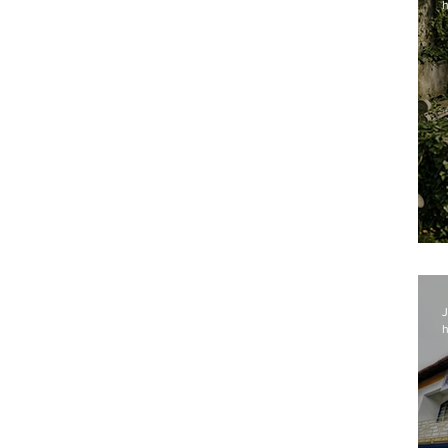
h
J
h