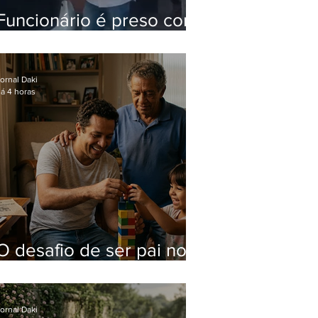
Funcionário é preso com
computadores furtados
do Hospital do Andaraí
ornal Daki
á 4 horas
O desafio de ser pai no
mundo atual
ornal Daki