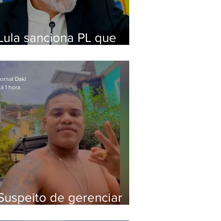
Lula sanciona PL que
amplia pena para crimes
digitais contra crianças
ornal Daki
á 1 hora
Suspeito de gerenciar
tráfico na Lapa é preso