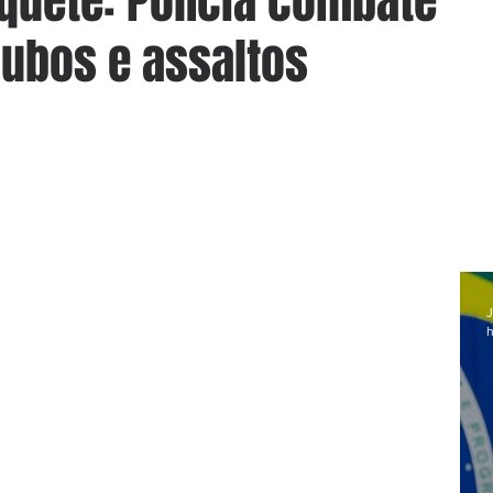
quete: Polícia combate
oubos e assaltos
J
h