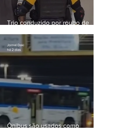
Trio conduzido por roubo de
celular no Méier acumula 37
passagens
Jornal Daki
há 2 dias
Ônibus são usados como