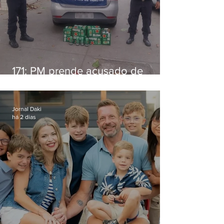
171: PM prende acusado de
estelionato em restaurante de
Niterói
Jornal Daki
há 2 dias