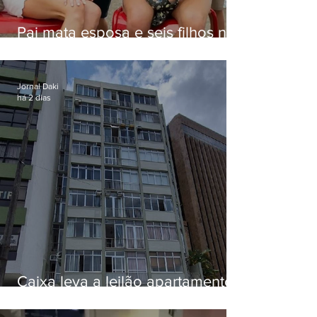
Pai mata esposa e seis filhos nos
EUA e não terá funeral
Jornal Daki
há 2 dias
Caixa leva a leilão apartamento
de Eduardo Bolsonaro em
Botafogo