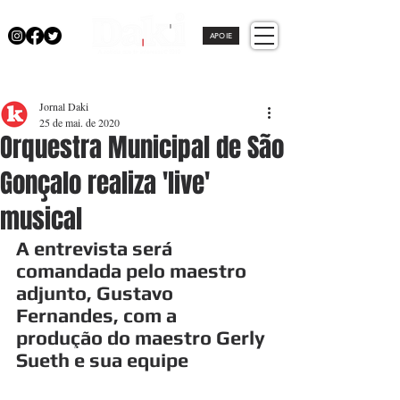
APOIE
Jornal Daki
25 de mai. de 2020
Orquestra Municipal de São
Gonçalo realiza 'live'
musical
A entrevista será 
comandada pelo maestro 
adjunto, Gustavo 
Fernandes, com a 
produção do maestro Gerly 
Sueth e sua equipe