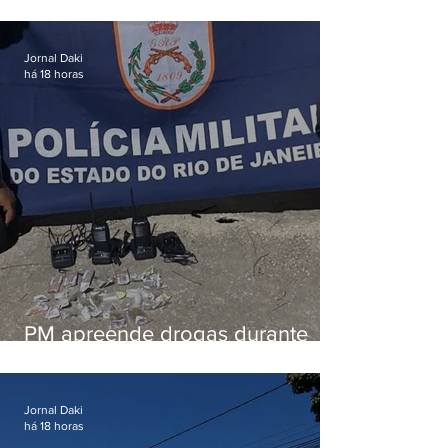
tiros enquanto estava de folga
em Vaz Lobo
Jornal Daki
há 18 horas
PM apreende drogas durante
patrulhamento em Maricá
Jornal Daki
há 18 horas