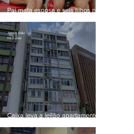
Pai mata esposa e seis filhos nos
EUA e não terá funeral
Jornal Daki
há 2 dias
Caixa leva a leilão apartamento
de Eduardo Bolsonaro em
Botafogo