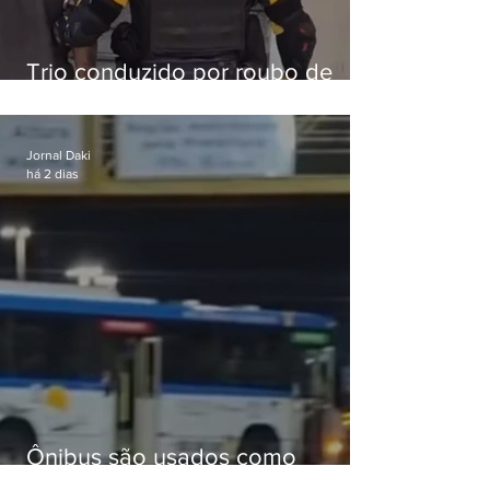
Trio conduzido por roubo de
celular no Méier acumula 37
passagens
Jornal Daki
há 2 dias
Ônibus são usados como
barricadas durante operação na