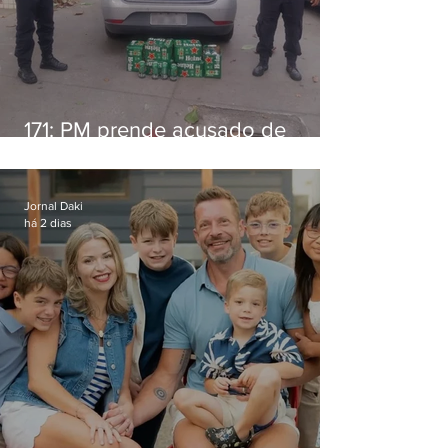
171: PM prende acusado de
estelionato em restaurante de
Niterói
Jornal Daki
há 2 dias