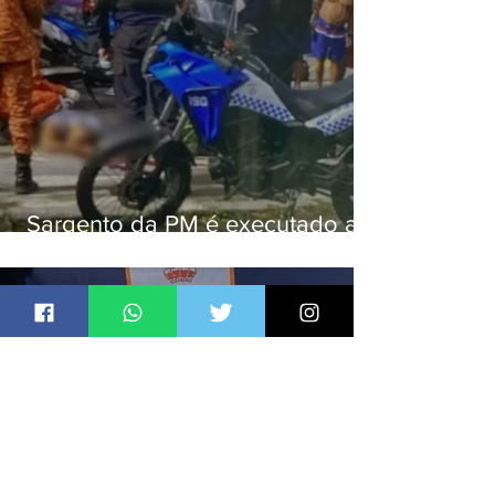
Sargento da PM é executado a
tiros enquanto estava de folga
em Vaz Lobo
Jornal Daki
há 2 dias