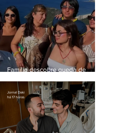
Família descobre queda de
helicóptero pela internet
enquanto aguardava segundo
voo
Jornal Daki
há 17 horas