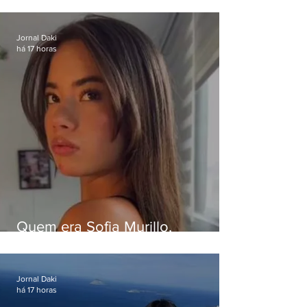
Eduardo Paes desiste de debate
da Band
Jornal Daki
há 17 horas
Quem era Sofia Murillo,
influenciadora de 17 anos morta
em queda de helicóptero no Rio
Jornal Daki
há 17 horas