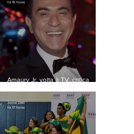
há 16 horas
Amaury Jr. volta à TV, critica
'jabá' e diz que as pessoas
viraram colunistas de si mesmas
Jornal Daki
há 17 horas