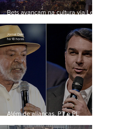
Bets avançam na cultura via Lei
Rouanet e criam dilema para
artistas
Jornal Daki
há 18 horas
Além de alianças, PT e PL
apostam em chapas puras para
ancorar disputa nacional nos