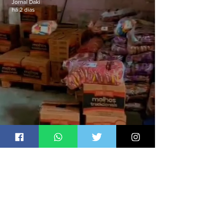
Jornal Daki
há 2 dias
Polícia recupera R$100 mil em
carga roubada na Baixada
Fluminense