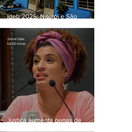
Ideb 2025: Niterói e São
Gonçalo têm desempenhos
distintos no ensino médio; veja
Jornal Daki
há 22 horas
Justiça aumenta penas de
Ronnie Lessa e Élcio Queiroz